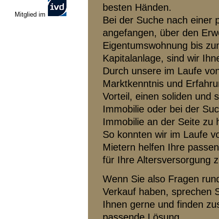
besten Händen.
Mitglied im
Bei der Suche nach einer
angefangen, über den Erw
Eigentumswohnung bis zum
Kapitalanlage, sind wir Ihne
Durch unsere im Laufe vo
Marktkenntnis und Erfahru
Vorteil, einen soliden und 
Immobilie oder bei der Su
Immobilie an der Seite zu
So konnten wir im Laufe v
Mietern helfen Ihre passe
für Ihre Altersversorgung z
Wenn Sie also Fragen run
Verkauf haben, sprechen S
Ihnen gerne und finden zu
passende Lösung.