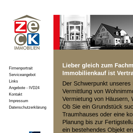
Lieber gleich zum Fach
Firmenportrait
Immobilienkauf ist Vert
Serviceangebot
Links
Der Schwerpunkt unseres I
Angebote - IVD24
Vermittlung von Wohnimmob
Kontakt
Vermietung von Häusern,
Impressum
Ob Sie ein Grundstück such
Datenschutzerklärung
Traumhauses oder eine ko
Planung bis zur Fertigste
ein bestehendes Objekt erw